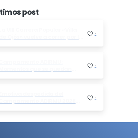
ltimos post
La VIII Carrera Popular «Villa
-
de Ojós» vuelve a correr por la
diabetes a favor de ADIRMU
Campamento ADIRMU:
-
Momentos que se quedan
para siempre en el corazón
Emotiva despedida del
-
Campamento ADIRMU 2026
con una fiesta final y un
mensaje de agradecimiento
de la Junta Directiva