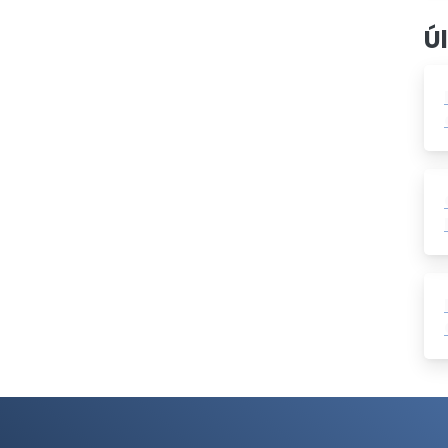
 de Verano! 🤸‍♀ Nos vamos a Mazarrón a disfrutar
Ú
aprender muchísimo de Diabetes y Salud. Vamos
os monitores más expertos...
Leer más