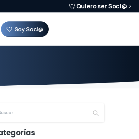
Quiero ser Soci@
Soy Soci@
ategorías