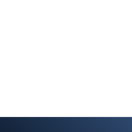
Todos preparados para nuestro ¡Campamento
de sus playas, de una piscina olímpica y a 
acompañados del mejor Equipo Sanitario y l
11/05/2023